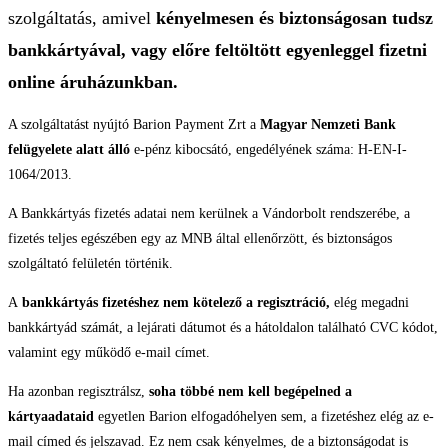
szolgáltatás, amivel
kényelmesen és biztonságosan tudsz
bankkártyával, vagy előre feltöltött egyenleggel fizetni
online áruházunkban.
A szolgáltatást nyújtó Barion Payment Zrt a
Magyar Nemzeti Bank
felügyelete alatt álló
e-pénz kibocsátó, engedélyének száma: H-EN-I-
1064/2013.
A Bankkártyás fizetés adatai nem kerülnek a Vándorbolt rendszerébe, a
fizetés teljes egészében egy az MNB által ellenőrzött, és biztonságos
szolgáltató felületén történik.
A
bankkártyás fizetéshez nem kötelező a regisztráció,
elég megadni
bankkártyád számát, a lejárati dátumot és a hátoldalon található CVC kódot,
valamint egy működő e-mail címet.
Ha azonban regisztrálsz,
soha többé nem kell begépelned a
kártyaadataid
egyetlen Barion elfogadóhelyen sem, a fizetéshez elég az e-
mail címed és jelszavad. Ez nem csak kényelmes, de a biztonságodat is