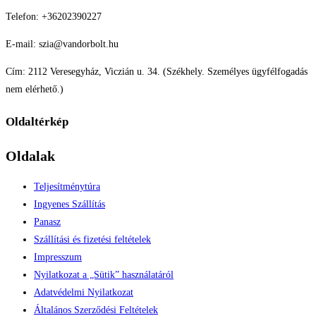
Telefon: +36202390227
E-mail: szia@vandorbolt.hu
Cím: 2112 Veresegyház, Viczián u. 34. (Székhely. Személyes ügyfélfogadás
nem elérhető.)
Oldaltérkép
Oldalak
Teljesítménytúra
Ingyenes Szállítás
Panasz
Szállítási és fizetési feltételek
Impresszum
Nyilatkozat a „Sütik” használatáról
Adatvédelmi Nyilatkozat
Általános Szerződési Feltételek