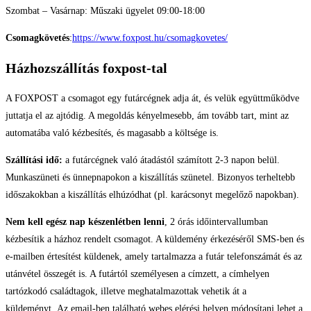
Szombat – Vasárnap: Műszaki ügyelet 09:00-18:00
Csomagkövetés
:
https://www.foxpost.hu/csomagkovetes/
Házhozszállítás foxpost-tal
A FOXPOST a csomagot egy futárcégnek adja át, és velük együttműködve
juttatja el az ajtódig. A megoldás kényelmesebb, ám tovább tart, mint az
automatába való kézbesítés, és magasabb a költsége is.
Szállítási idő:
a futárcégnek való átadástól számított 2-3 napon belül.
Munkaszüneti és ünnepnapokon a kiszállítás szünetel. Bizonyos terheltebb
időszakokban a kiszállítás elhúzódhat (pl. karácsonyt megelőző napokban).
Nem kell egész nap készenlétben lenni
, 2 órás időintervallumban
kézbesítik a házhoz rendelt csomagot. A küldemény érkezéséről SMS-ben és
e-mailben értesítést küldenek, amely tartalmazza a futár telefonszámát és az
utánvétel összegét is. A futártól személyesen a címzett, a címhelyen
tartózkodó családtagok, illetve meghatalmazottak vehetik át a
küldeményt. Az email-ben található webes elérési helyen módosítani lehet a