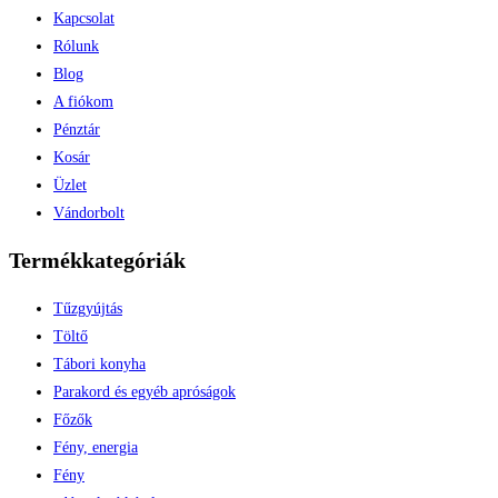
Kapcsolat
Rólunk
Blog
A fiókom
Pénztár
Kosár
Üzlet
Vándorbolt
Termékkategóriák
Tűzgyújtás
Töltő
Tábori konyha
Parakord és egyéb apróságok
Főzők
Fény, energia
Fény