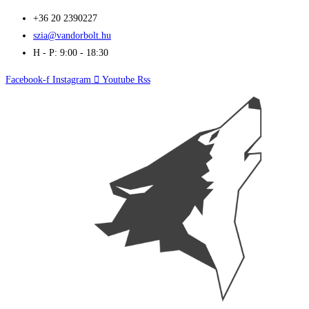
Skip
+36 20 2390227
to
szia@vandorbolt.hu
content
H - P: 9:00 - 18:30
Facebook-f
Instagram
Youtube
Rss