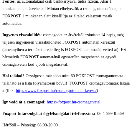
Fontos:
az automatáknál csak bankkártyával tudsz fizetni. Akár 1
munkanap alatt átveheted! Miután elhelyeztük a csomagautomatában, a
FOXPOST 1 munkanap alatt kiszállítja az általad választott másik
automatába.
Ingyenes visszaküldés:
csomagodat az átvételtől számított 14 napig még
teljesen ingyenesen visszaküldheted FOXPOST automatán keresztül
(amennyiben a terméket eredetileg is FOXPOST automatán vetted át). Ezt
bármelyik FOXPOST automatánál egyszerűen megteheted az egyedi
csomagátvételi kód újbóli megadásával.
Hol találod?
Országosan már több mint 60 FOXPOST csomagautomata
található és a lista folyamatosan bővül! FOXPOST csomagautomaták listája
» (link:
https://www.foxpost.hu/csomagautomata-kereso/
)
Így vedd át a csomagod:
https://foxpost.hu/csomagatvetel
Foxpost futárszolgálat ügyfélszolgálati telefonszáma
: 06-1-999-0-369.
Hétfőtől – Péntekig: 08:00-20:00