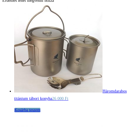
Érdemes lehet megvenni hozzá
Háromdarabos
titánium tábori konyha
26 000
Ft
Kosárba teszem