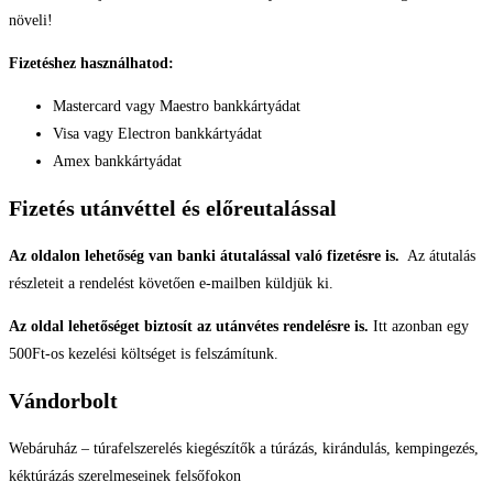
növeli!
Fizetéshez használhatod:
Mastercard vagy Maestro bankkártyádat
Visa vagy Electron bankkártyádat
Amex bankkártyádat
Fizetés utánvéttel és előreutalással
Az oldalon lehetőség van banki átutalással való fizetésre is.
Az átutalás
részleteit a rendelést követően e-mailben küldjük ki.
Az oldal lehetőséget biztosít az utánvétes rendelésre is.
Itt azonban egy
500Ft-os kezelési költséget is felszámítunk.
Vándorbolt
Webáruház – túrafelszerelés kiegészítők a túrázás, kirándulás, kempingezés,
kéktúrázás szerelmeseinek felsőfokon