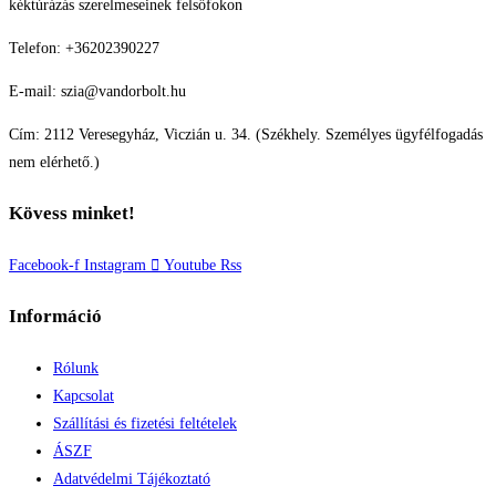
kéktúrázás szerelmeseinek felsőfokon
Telefon: +36202390227
E-mail: szia@vandorbolt.hu
Cím: 2112 Veresegyház, Viczián u. 34. (Székhely. Személyes ügyfélfogadás
nem elérhető.)
Kövess minket!
Facebook-f
Instagram
Youtube
Rss
Információ
Rólunk
Kapcsolat
Szállítási és fizetési feltételek
ÁSZF
Adatvédelmi Tájékoztató