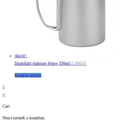
A
változatok
a
termékoldalon
választhatók
ki
Akció!
Duplafalú titánium bögre 330ml
15 900
Ft
Kosárba teszem
×
×
Cart
Nincs termék a kosárban.