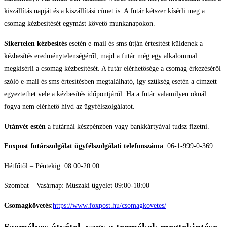
kiszállítás napját és a kiszállítási címet is. A futár kétszer kísérli meg a
csomag kézbesítését egymást követő munkanapokon.
Sikertelen kézbesítés
esetén e-mail és sms útján értesítést küldenek a
kézbesítés eredménytelenségéről, majd a futár még egy alkalommal
megkísérli a csomag kézbesítését. A futár elérhetősége a csomag érkezéséről
szóló e-mail és sms értesítésben megtalálható, így szükség esetén a címzett
egyeztethet vele a kézbesítés időpontjáról. Ha a futár valamilyen oknál
fogva nem elérhető hívd az ügyfélszolgálatot.
Utánvét estén
a futárnál készpénzben vagy bankkártyával tudsz fizetni.
Foxpost futárszolgálat ügyfélszolgálati telefonszáma
: 06-1-999-0-369.
Hétfőtől – Péntekig: 08:00-20:00
Szombat – Vasárnap: Műszaki ügyelet 09:00-18:00
Csomagkövetés
:
https://www.foxpost.hu/csomagkovetes/