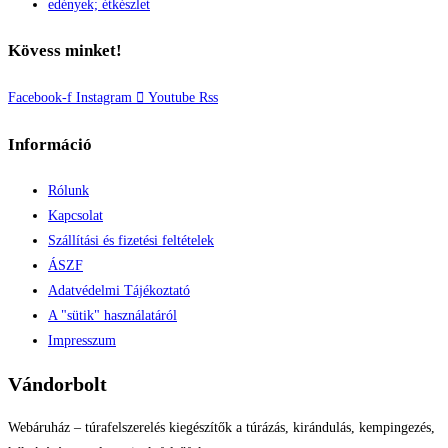
edények; étkészlet
Kövess minket!
Facebook-f
Instagram
Youtube
Rss
Információ
Rólunk
Kapcsolat
Szállítási és fizetési feltételek
ÁSZF
Adatvédelmi Tájékoztató
A "sütik" használatáról
Impresszum
Vándorbolt
Webáruház – túrafelszerelés kiegészítők a túrázás, kirándulás, kempingezés,