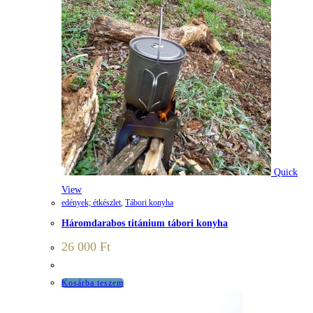
Quick
View
edények; étkészlet
,
Tábori konyha
Háromdarabos titánium tábori konyha
26 000
Ft
Kosárba teszem