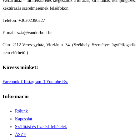
Webáruház – túrafelszerelés kiegészítők a túrázás, kirándulás, kempingezés,
kéktúrázás szerelmeseinek felsőfokon
Telefon: +36202390227
E-mail: szia@vandorbolt.hu
Cím: 2112 Veresegyház, Viczián u. 34. (Székhely. Személyes ügyfélfogadás
nem elérhető.)
Kövess minket!
Facebook-f
Instagram
Youtube
Rss
Információ
Rólunk
Kapcsolat
Szállítási és fizetési feltételek
ÁSZF