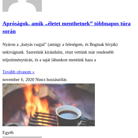
Apróságok, amik „életet menthetnek” többnapos túra
során
Nyáron a „kutyás csajjal” (amúgy a feleségem, és Boginak hívják)
nekivágtunk. Szeretünk kirándulni, részt vettünk már rendesebb
teljesítménytúrán, és a saját lábunkon mentünk haza a
Tovább olvasom »
november 6, 2020
Nincs hozzászólás
Egyéb