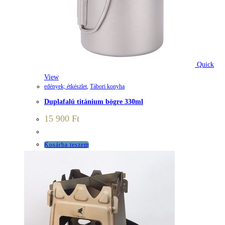
Quick
View
edények; étkészlet
,
Tábori konyha
Duplafalú titánium bögre 330ml
15 900
Ft
Kosárba teszem