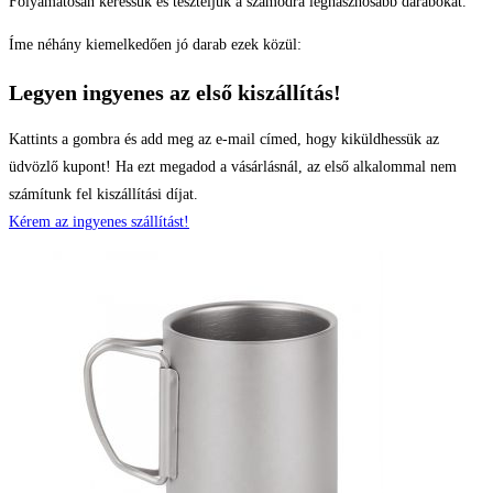
Folyamatosan keressük és teszteljük a számodra leghasznosabb darabokat.
Íme néhány kiemelkedően jó darab ezek közül:
Legyen ingyenes az első kiszállítás!
Kattints a gombra és add meg az e-mail címed, hogy kiküldhessük az
üdvözlő kupont! Ha ezt megadod a vásárlásnál, az első alkalommal nem
számítunk fel kiszállítási díjat.
Kérem az ingyenes szállítást!