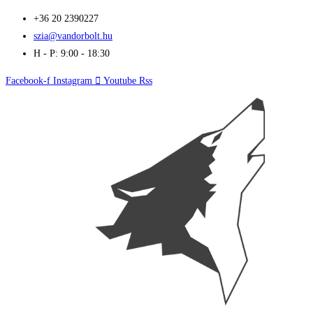
Skip
+36 20 2390227
to
szia@vandorbolt.hu
content
H - P: 9:00 - 18:30
Facebook-f
Instagram
Youtube
Rss