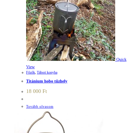
Quick
View
Főzők
,
Tábori konyha
Titánium hobo tűzhely
18 000
Ft
Tovább olvasom