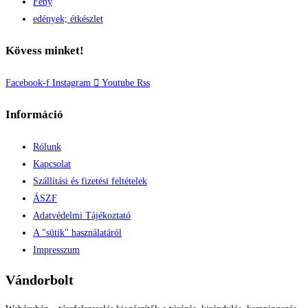
Fény
edények; étkészlet
Kövess minket!
Facebook-f
Instagram
Youtube
Rss
Információ
Rólunk
Kapcsolat
Szállítási és fizetési feltételek
ÁSZF
Adatvédelmi Tájékoztató
A "sütik" használatáról
Impresszum
Vándorbolt