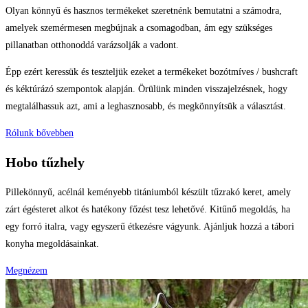
Olyan könnyű és hasznos termékeket szeretnénk bemutatni a számodra,
amelyek szemérmesen megbújnak a csomagodban, ám egy szükséges
pillanatban otthonoddá varázsolják a vadont.
Épp ezért keressük és teszteljük ezeket a termékeket bozótmíves / bushcraft
és kéktúrázó szempontok alapján. Örülünk minden visszajelzésnek, hogy
megtalálhassuk azt, ami a leghasznosabb, és megkönnyítsük a választást.
Rólunk bővebben
Hobo tűzhely
Pillekönnyű, acélnál keményebb titániumból készült tűzrakó keret, amely
zárt égésteret alkot és hatékony főzést tesz lehetővé. Kitűnő megoldás, ha
egy forró italra, vagy egyszerű étkezésre vágyunk. Ajánljuk hozzá a tábori
konyha megoldásainkat.
Megnézem