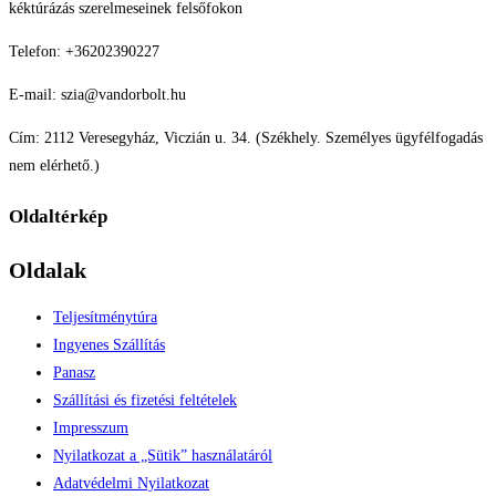
kéktúrázás szerelmeseinek felsőfokon
Telefon: +36202390227
E-mail: szia@vandorbolt.hu
Cím: 2112 Veresegyház, Viczián u. 34. (Székhely. Személyes ügyfélfogadás
nem elérhető.)
Oldaltérkép
Oldalak
Teljesítménytúra
Ingyenes Szállítás
Panasz
Szállítási és fizetési feltételek
Impresszum
Nyilatkozat a „Sütik” használatáról
Adatvédelmi Nyilatkozat