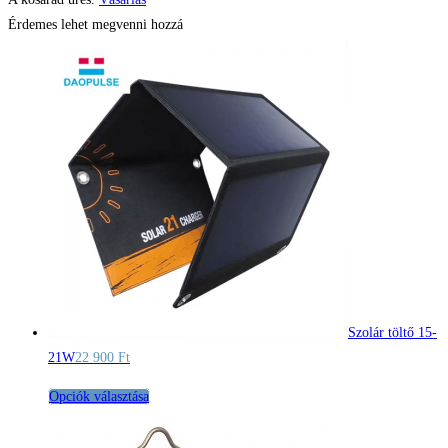
Érdemes lehet megvenni hozzá
Szolár töltő 15-
21W
22 900
Ft
Ennek
Opciók választása
a
terméknek