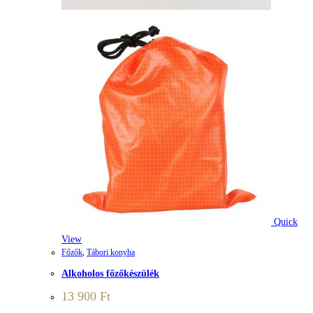
Quick
View
Főzők
,
Tábori konyha
Alkoholos főzőkészülék
13 900
Ft