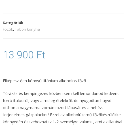
Kategóriák
Főzők
,
Tábori konyha
13 900
Ft
Elképesztően könnyű titánium alkoholos főző
Túrázás és kempingezés közben sem kell lemondanod kedvenc
forró italodról, vagy a meleg ételekről, de nyugodtan hagyd
otthon a nagymama zománcozott lábasát és a nehéz,
terjedelmes gázpalackot! Ezzel az alkoholüzemű főzőkészülékkel
könnyedén összehozhatsz 1-2 személyre valamit, ami az illatával