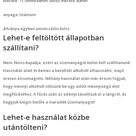
Mérete: 71,5mmx44mm; belső mérete 40mm
anyaga: titánium
állványa egyben univerzáslis kulcs
Lehet-e feltöltött állapotban
szállítani?
Nem. Nincs kupakja, ezért az üzemanyagot külön kell szállítanunk.
Használat alatt érdemes a betöltött alkoholt elhasználni, majd
üresen elcsomagolni. Néhány használat után már érezni fogjuk,
hogy mennyi alkoholt töltsünk be egy adott mennyiségű étel
megfőzéséhez. A főzés után az edényt távolítsuk el a lángról, és
hagyjuk kiégni belőle a maradék üzemanyagot!
Lehet-e használat közbe
utántölteni?