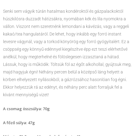
Senki sem vágyik túrán hatalmas kondéroktól és gázpalackoktól
húszkilósra duzzadt hátizsákra, nyomában kék és lila nyomokra a
vállon. Viszont nem szeretnénk lemondani a kávézás, vagy a reggeli
kakaó/tea hangulatáról. De lehet, hogy inkább egy forró instant
levesre vágynál, vagy a torkod könyörög egy forró gyógyitalért. Ez a
csöppség egy könnyű edénnyel kiegészítve épp ezt teszi elérhetővé
anélkül, hogy megterhelné és fölöslegesen izzasztaná a hátad.
Lássuk, hogy is működik: Töltsük föl az égőt alkohollal, gyújtsuk meg,
majd hagyjuk égni! Néhány percen belül a középső láng helyett a
körben elhelyezett nyílásokból, a gázrózsához hasonlóan fog égni.
Ekkor helyezzük rá az edényt, és néhány perc alatt forraljuk fel a
kívánt mennyiségű vizet!
A csomag összsúlya: 70g
A főző súlya: 47g