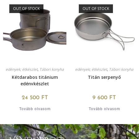
OUT OF STOCK
OUT OF STOCK
edények; étkészlet
,
Tábori konyha
edények; étkészlet
,
Tábori konyha
Kétdarabos titánium
Titán serpenyő
edénykészlet
24 500
FT
9 600
FT
Tovább olvasom
Tovább olvasom