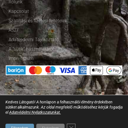
Rólunk
Kapcsolat
Szállítási és fizetési feltételek
ÁSZF
Adatvédelmi Tájékoztató
A "sütik" használatáról
Impresszum
© Vándorbolt 2022 - Minden jog fenntartva
Kedves Látogató! A honlapon a felhasználói élmény érdekében
sütiket alkalmazunk. Az oldal megfelelő működéséhez kérjük fogadja
Made with
❤
by 80/20 Marketing
el
Adatvédelmi Nyilatkozatunkat.
Close GDPR Cookie Banner