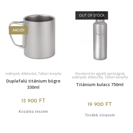
OUT OF STOCK
AKCIÓ!
edények; étkészlet
,
Tábori konyha
Parakord és egyéb apróságok
,
edények; étkészlet
,
Tábori konyha
Duplafalú titánium bögre
Titánium kulacs 750ml
330ml
15 900
FT
19 900
FT
Kosárba teszem
Tovább olvasom