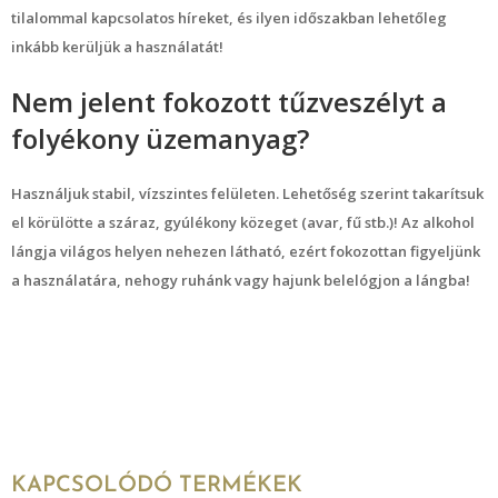
tilalommal kapcsolatos híreket, és ilyen időszakban lehetőleg
inkább kerüljük a használatát!
Nem jelent fokozott tűzveszélyt a
folyékony üzemanyag?
Használjuk stabil, vízszintes felületen. Lehetőség szerint takarítsuk
el körülötte a száraz, gyúlékony közeget (avar, fű stb.)! Az alkohol
lángja világos helyen nehezen látható, ezért fokozottan figyeljünk
a használatára, nehogy ruhánk vagy hajunk belelógjon a lángba!
KAPCSOLÓDÓ TERMÉKEK