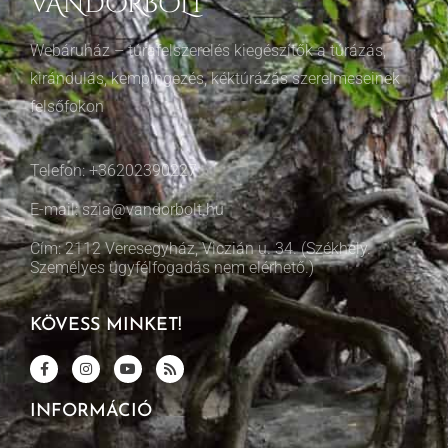
VÁNDORBOLT
Webáruház – túrafelszerelés kiegészítők a túrázás,
kirándulás, kempingezés, kéktúrázás szerelmeseinek
felsőfokon
Telefon: +36202390227
E-mail: szia@vandorbolt.hu
Cím: 2112 Veresegyház, Viczián u. 34. (Székhely.
Személyes ügyfélfogadás nem elérhető.)
KÖVESS MINKET!
INFORMÁCIÓ