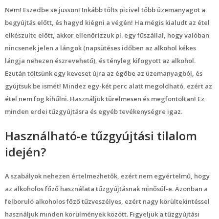
Nem! Eszedbe se jusson! Inkább tölts picivel több üzemanyagot a
begyújtás előtt, és hagyd kiégni a végén! Ha mégis kialudt az étel
elkészülte előtt, akkor ellenőrízzük pl. egy fűszállal, hogy valóban
nincsenek jelen a lángok (napsütéses időben az alkohol kékes
lángja nehezen észrevehető), és tényleg kifogyott az alkohol.
Ezután töltsünk egy keveset újra az égőbe az üzemanyagból, és
gyújtsuk be ismét! Mindez egy-két perc alatt megoldható, ezért az
étel nem fog kihűlni. Használjuk türelmesen és megfontoltan! Ez
minden erdei tűzgyújtásra és egyéb tevékenységre igaz.
Használható-e tűzgyújtási tilalom
idején?
A szabályok nehezen értelmezhetők, ezért nem egyértelmű, hogy
az alkoholos főző használata tűzgyújtásnak minősül-e. Azonban a
felboruló alkoholos főző tűzveszélyes, ezért nagy körültekintéssel
használjuk minden körülmények között. Figyeljük a tűzgyújtási